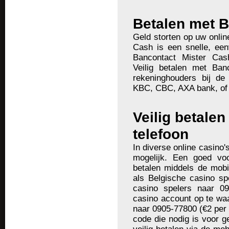
Betalen met B
Geld storten op uw onli
Cash is een snelle, een
Bancontact Mister Cas
Veilig betalen met Ban
rekeninghouders bij de
KBC, CBC, AXA bank, of
Veilig betalen
telefoon
In diverse online casino's
mogelijk. Een goed voo
betalen middels de mobi
als Belgische casino sp
casino spelers naar 0
casino account op te waa
naar 0905-77800 (€2 per 
code die nodig is voor g