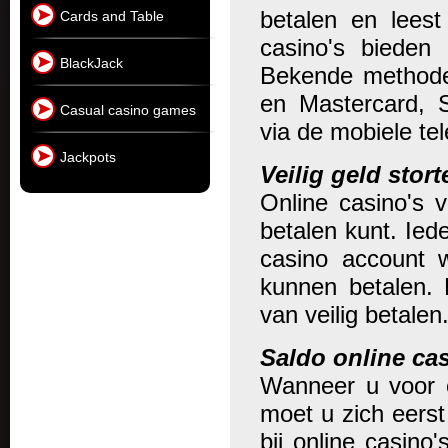
betalen en leest
Cards and Table
casino's bieden
BlackJack
Bekende methodes 
en Mastercard, S
Casual casino games
via de mobiele te
Jackpots
Veilig geld stor
Online casino's v
betalen kunt. Iede
casino account
kunnen betalen. 
van veilig betalen
Saldo online ca
Wanneer u voor e
moet u zich eers
bij online casino