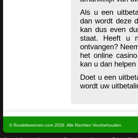
Als u een uitbet
dan wordt deze 
kan dus even dur
staat. Heeft u 
ontvangen? Neem 
het online casino
kan u dan helpen 
Doet u een uitbet
wordt uw uitbetal
© Roulettewinnen.com 2026. Alle Rechten Voorbehouden.