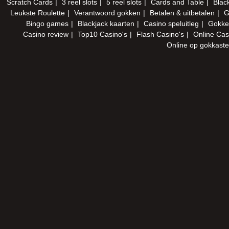
Scratch Cards
3 reel slots
5 reel slots
Cards and Table
Blac
Leukste Roulette
Verantwoord gokken
Betalen & uitbetalen
G
Bingo games
Blackjack kaarten
Casino speluitleg
Gokke
Casino review
Top10 Casino's
Flash Casino's
Online Cas
Online op gokkaste