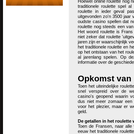
Hoewel online roulette nog ni
traditionele roulette spel
roulette in ieder geval pa
uitgevonden zo'n 3500 jaar 
oudste casino spellen dat n
roulette nog steeds een va
Het woord roulette is Frans 
niet zeker dat roulette 'uitg
jaren zijn er waarschijnlijk 
het traditionele roulette en 
op het ontstaan van het roul
al jarenlang spelen. Op de
informatie over de geschieden
Opkomst van 
Toen het uiteindelijke roulet
snel verspreid over de we
casino's geopend waarin v
dus niet meer zomaar een 
voor het plezier, maar er 
geld.
De getallen in het roulette 
Toen de Fransen, naar alle 
eeuw het traditionele roulett