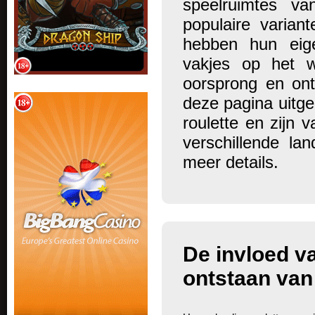
speelruimtes v
populaire varian
hebben hun eig
vakjes op het 
oorsprong en ontw
deze pagina uitge
roulette en zijn 
verschillende l
meer details.
De invloed v
ontstaan van 