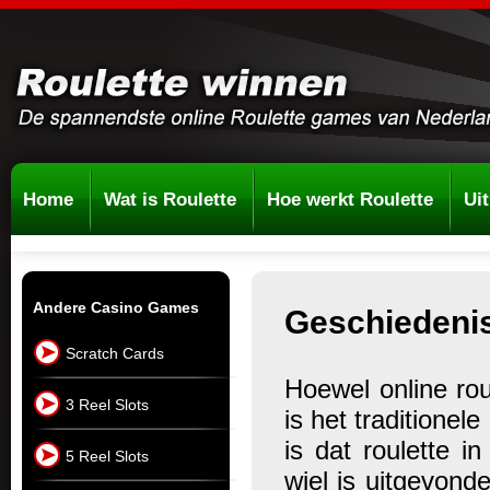
Home
Wat is Roulette
Hoe werkt Roulette
Uit
Andere Casino Games
Geschiedenis
Scratch Cards
Hoewel online rou
3 Reel Slots
is het traditione
is dat roulette i
5 Reel Slots
wiel is uitgevond